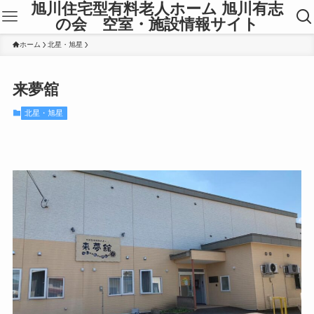
旭川住宅型有料老人ホーム 旭川有志
の会 空室・施設情報サイト
ホーム
北星・旭星
来夢舘
北星・旭星