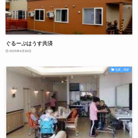
ぐるーぷはうす共済
2025年4月30日
北星・旭星