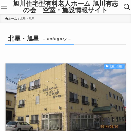
旭川住宅型有料老人ホーム 旭川有志
の会 空室・施設情報サイト
ホーム
北星・旭星
北星・旭星
– category –
北星・旭星